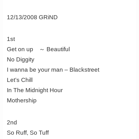
12/13/2008 GRiND
1st
Get on up ～ Beautiful
No Diggity
I wanna be your man – Blackstreet
Let’s Chill
In The Midnight Hour
Mothership
2nd
So Ruff, So Tuff